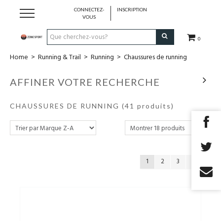
CONNECTEZ-
INSCRIPTION
VOUS
0
Home
>
Running & Trail
>
Running
>
Chaussures de running
Running & Trail
AFFINER VOTRE RECHERCHE
Randonnée
CHAUSSURES DE RUNNING
(41 produits)
Padel
Tennis
1
2
3
Fitness
Basket