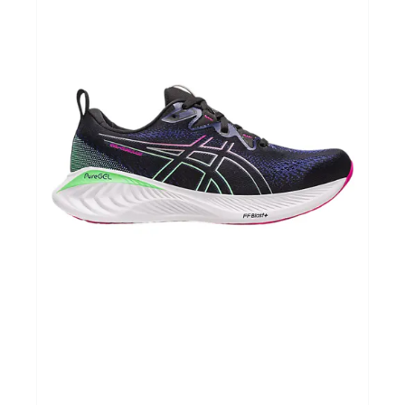
Football
Autres
Lifestyle
Électronique
Chèques Cadeaux
Accès CLUBS