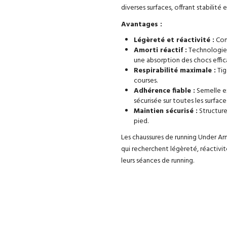
diverses surfaces, offrant stabilité 
Avantages :
Légèreté et réactivité :
Conc
Amorti réactif :
Technologie 
une absorption des chocs effic
Respirabilité maximale :
Tig
courses.
Adhérence fiable :
Semelle e
sécurisée sur toutes les surface
Maintien sécurisé :
Structure
pied.
Les chaussures de running Under A
qui recherchent légèreté, réactivi
leurs séances de running.