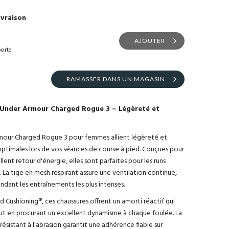
ivraison
AJOUTER
porte
RAMASSER DANS UN MAGASIN
Under Armour Charged Rogue 3 – Légèreté et
rmour Charged Rogue 3 pour femmes allient légèreté et
ptimales lors de vos séances de course à pied. Conçues pour
llent retour d'énergie, elles sont parfaites pour les runs
. La tige en mesh respirant assure une ventilation continue,
dant les entraînements les plus intenses.
 Cushioning®, ces chaussures offrent un amorti réactif qui
ut en procurant un excellent dynamisme à chaque foulée. La
sistant à l'abrasion garantit une adhérence fiable sur