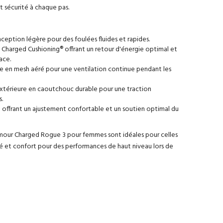
et sécurité à chaque pas.
eption légère pour des foulées fluides et rapides.
Charged Cushioning® offrant un retour d'énergie optimal et
ace.
e en mesh aéré pour une ventilation continue pendant les
xtérieure en caoutchouc durable pour une traction
s.
 offrant un ajustement confortable et un soutien optimal du
rmour Charged Rogue 3 pour femmes sont idéales pour celles
té et confort pour des performances de haut niveau lors de