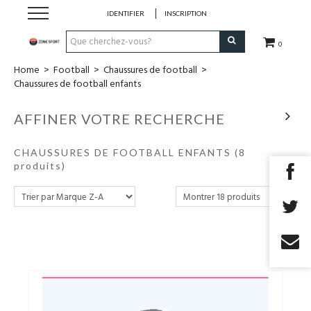
IDENTIFIER
INSCRIPTION
0
Home
>
Football
>
Chaussures de football
>
Running & Trail
Chaussures de football enfants
Randonnée
AFFINER VOTRE RECHERCHE
Padel
CHAUSSURES DE FOOTBALL ENFANTS
(8
produits)
Tennis
Fitness
Basket
Football