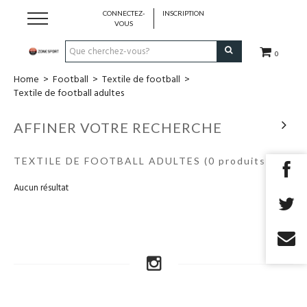
CONNECTEZ-
INSCRIPTION
VOUS
0
Home
>
Football
>
Textile de football
>
Running & Trail
Textile de football adultes
Randonnée
AFFINER VOTRE RECHERCHE
Padel
TEXTILE DE FOOTBALL ADULTES
(0 produits)
Aucun résultat
Tennis
Fitness
Basket