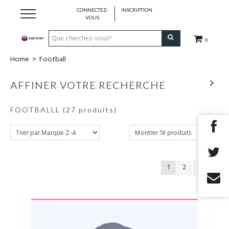
CONNECTEZ-
INSCRIPTION
VOUS
0
Home
>
Football
Running & Trail
AFFINER VOTRE RECHERCHE
Randonnée
FOOTBALLL
(27 produits)
Padel
Tennis
1
2
Fitness
Basket