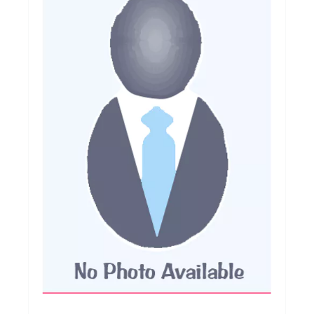
Football
Autres
Lifestyle
Électronique
Chèques Cadeaux
Accès CLUBS