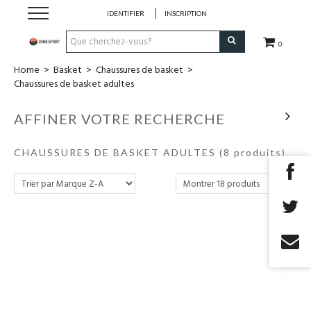
IDENTIFIER
INSCRIPTION
0
Home
>
Basket
>
Chaussures de basket
>
Running & Trail
Chaussures de basket adultes
Randonnée
AFFINER VOTRE RECHERCHE
Padel
CHAUSSURES DE BASKET ADULTES
(8 produits)
Tennis
Fitness
Basket
Football