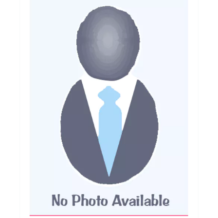
Football
Autres
Lifestyle
Électronique
Chèques Cadeaux
Accès CLUBS