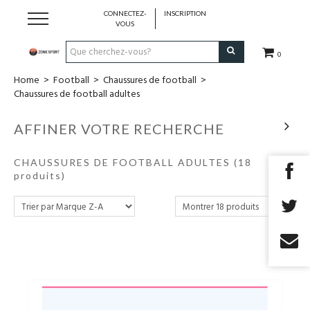
CONNECTEZ-
INSCRIPTION
VOUS
0
Home
>
Football
>
Chaussures de football
>
Running & Trail
Chaussures de football adultes
Randonnée
AFFINER VOTRE RECHERCHE
Padel
CHAUSSURES DE FOOTBALL ADULTES
(18
produits)
Tennis
Fitness
Basket