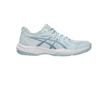
Football
Autres
Lifestyle
Électronique
Chèques Cadeaux
Accès CLUBS