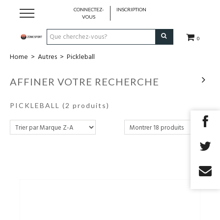
CONNECTEZ-
INSCRIPTION
VOUS
0
Home
>
Autres
>
Pickleball
Running & Trail
AFFINER VOTRE RECHERCHE
Randonnée
PICKLEBALL
(2 produits)
Padel
Tennis
Fitness
Basket