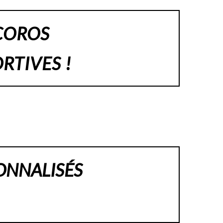
COROS
RTIVES !
ONNALISÉS