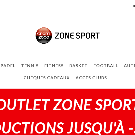
ID
PADEL
TENNIS
FITNESS
BASKET
FOOTBALL
AUT
CHÈQUES CADEAUX
ACCÈS CLUBS
OUTLET ZONE SPOR
UCTIONS JUSQU'À 