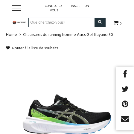
CONNECTEZ-
INSCRIPTION
VOUS
0
Home
>
Chaussures de running homme Asics Gel-Kayano 30
Running & Trail
Ajouter à la liste de souhaits
Randonnée
Padel
Tennis
Fitness
Basket
Next