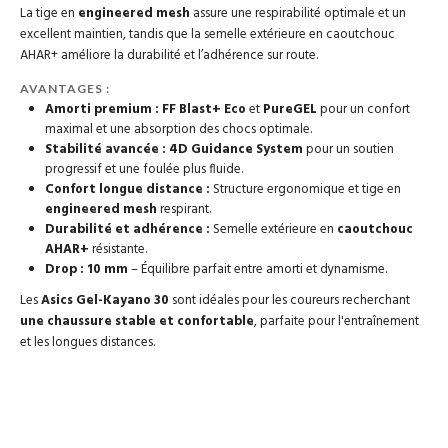
La tige en
engineered mesh
assure une respirabilité optimale et un
excellent maintien, tandis que la semelle extérieure en caoutchouc
AHAR+ améliore la durabilité et l’adhérence sur route.
AVANTAGES :
Amorti premium :
FF Blast+ Eco
et
PureGEL
pour un confort
maximal et une absorption des chocs optimale.
Stabilité avancée :
4D Guidance System
pour un soutien
progressif et une foulée plus fluide.
Confort longue distance :
Structure ergonomique et tige en
engineered mesh
respirant.
Durabilité et adhérence :
Semelle extérieure en
caoutchouc
AHAR+
résistante.
Drop : 10 mm
– Équilibre parfait entre amorti et dynamisme.
Les
Asics Gel-Kayano 30
sont idéales pour les coureurs recherchant
une chaussure stable et confortable
, parfaite pour l'entraînement
et les longues distances.