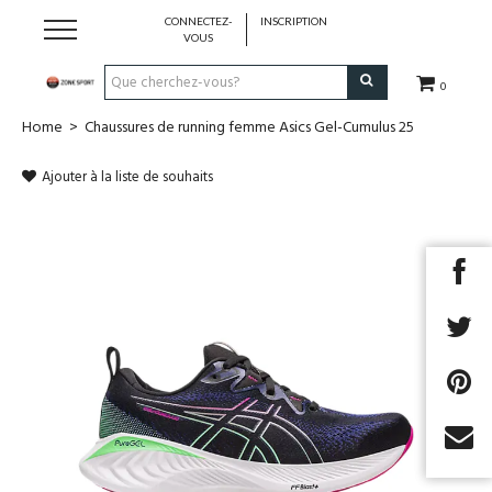
CONNECTEZ-
INSCRIPTION
VOUS
0
Home
>
Chaussures de running femme Asics Gel-Cumulus 25
Running & Trail
Ajouter à la liste de souhaits
Randonnée
Padel
Tennis
Fitness
Basket
Next