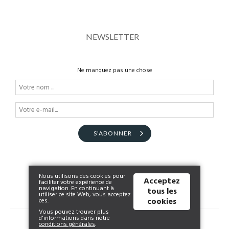
NEWSLETTER
Ne manquez pas une chose
S'ABONNER
Nous utilisons des cookies pour
Acceptez
faciliter votre expérience de
navigation. En continuant à
tous les
utiliser ce site Web, vous acceptez
cookies
ces.
Vous pouvez trouver plus
d'informations dans notre
© 2026 shop.zone-sport.be | Powered by
Tilroy
.
conditions générales
.