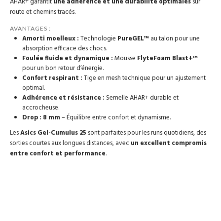
AHAR+ garantit
une adhérence et une durabilité optimales
sur
route et chemins tracés.
AVANTAGES :
Amorti moelleux :
Technologie
PureGEL™
au talon pour une
absorption efficace des chocs.
Foulée fluide et dynamique :
Mousse
FlyteFoam Blast+™
pour un bon retour d’énergie.
Confort respirant :
Tige en mesh technique pour un ajustement
optimal.
Adhérence et résistance :
Semelle AHAR+ durable et
accrocheuse.
Drop : 8 mm
– Équilibre entre confort et dynamisme.
Les
Asics Gel-Cumulus 25
sont parfaites pour les runs quotidiens, des
sorties courtes aux longues distances, avec
un excellent compromis
entre confort et performance
.