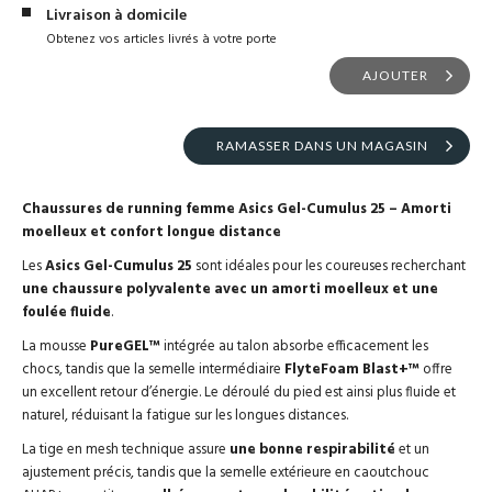
Livraison à domicile
Obtenez vos articles livrés à votre porte
AJOUTER
RAMASSER DANS UN MAGASIN
Chaussures de running femme Asics Gel-Cumulus 25 – Amorti
moelleux et confort longue distance
Les
Asics Gel-Cumulus 25
sont idéales pour les coureuses recherchant
une chaussure polyvalente avec un amorti moelleux et une
foulée fluide
.
La mousse
PureGEL™
intégrée au talon absorbe efficacement les
chocs, tandis que la semelle intermédiaire
FlyteFoam Blast+™
offre
un excellent retour d’énergie. Le déroulé du pied est ainsi plus fluide et
naturel, réduisant la fatigue sur les longues distances.
La tige en mesh technique assure
une bonne respirabilité
et un
ajustement précis, tandis que la semelle extérieure en caoutchouc