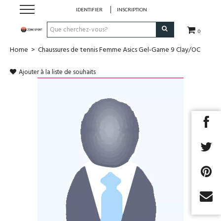
IDENTIFIER
INSCRIPTION
0
Home
>
Chaussures de tennis Femme Asics Gel-Game 9 Clay/OC
Running & Trail
Ajouter à la liste de souhaits
Randonnée
Padel
Tennis
Fitness
Basket
Football