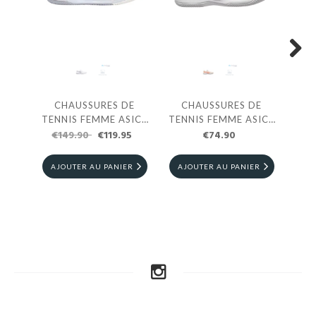
Next
CHAUSSURES DE
CHAUSSURES DE
C
TENNIS FEMME ASICS
TENNIS FEMME ASICS
TEN
GEL-RESOLUTION 9
€149.90
€119.95
GEL-DEDICATE 8 CLAY
€74.90
SOL
€
CLAY
AJOUTER AU PANIER
AJOUTER AU PANIER
AJ