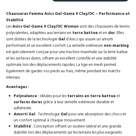
Chaussures Femme Asics Gel-Game 9 Clay/OC – Performance et
Stabilité
Les
Asics Gel-Game 9 Clay/OC Women
sont des chaussures de tennis
polyvalentes, adaptées aux terrains en
terre battue
et en
dur
. Elles
sont dotées de la technologie
Gel
d'Asics qui assure un amorti
performant et un excellent confort. La semelle extérieure
non-marking
est spécialement conçue pour une traction maximale sur la terre battue
et les surfaces dures, offrant un excellent contrôle et une stabilité
optimale lors des déplacements rapides. La tige en mesh permet
également de garder vos pieds au frais, même pendant les matchs
intenses.
Avantages :
Polyvalence
: Idéales pour les
terrains en terre battue
et
surfaces dures
grâce à leur semelle extérieure durable et
adhérente.
Amorti Gel
: Technologie
Gel
pour une absorption des chocs et
un confort optimal à chaque mouvement.
Stabilité
: Conception offrant un soutien latéral et une grande
stabilité lors des déplacements sur les terrains les plus exigeants.