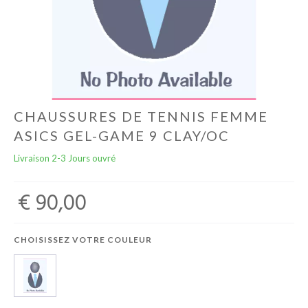
Autres
Lifestyle
Électronique
CHAUSSURES DE TENNIS FEMME
ASICS GEL-GAME 9 CLAY/OC
Chèques Cadeaux
Livraison 2-3 Jours ouvré
Accès CLUBS
€ 90,00
CHOISISSEZ VOTRE COULEUR