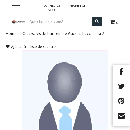
CONNECTEZ-
INSCRIPTION
VOUS
0
Home
>
Chaussures de trail femme Asics Trabuco Terra 2
Running & Trail
Ajouter à la liste de souhaits
Randonnée
Padel
Tennis
Fitness
Basket