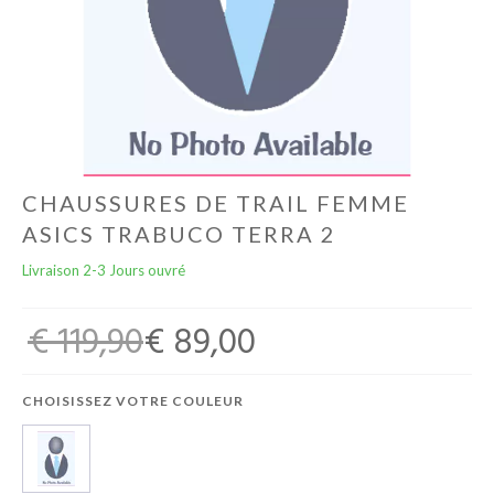
Football
Autres
Lifestyle
Électronique
CHAUSSURES DE TRAIL FEMME
ASICS TRABUCO TERRA 2
Chèques Cadeaux
Livraison 2-3 Jours ouvré
Accès CLUBS
€ 119,90
€ 89,00
CHOISISSEZ VOTRE COULEUR