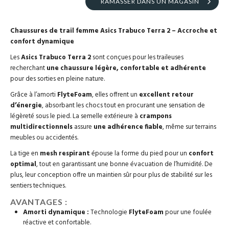
RAMASSER DANS UN MAGASIN
Chaussures de trail femme Asics Trabuco Terra 2 – Accroche et
confort dynamique
Les
Asics Trabuco Terra 2
sont conçues pour les traileuses
recherchant
une chaussure légère, confortable et adhérente
pour des sorties en pleine nature.
Grâce à l’amorti
FlyteFoam
, elles offrent un
excellent retour
d’énergie
, absorbant les chocs tout en procurant une sensation de
légèreté sous le pied. La semelle extérieure à
crampons
multidirectionnels
assure
une adhérence fiable
, même sur terrains
meubles ou accidentés.
La tige en
mesh respirant
épouse la forme du pied pour un
confort
optimal
, tout en garantissant une bonne évacuation de l’humidité. De
plus, leur conception offre un maintien sûr pour plus de stabilité sur les
sentiers techniques.
AVANTAGES :
Amorti dynamique :
Technologie
FlyteFoam
pour une foulée
réactive et confortable.