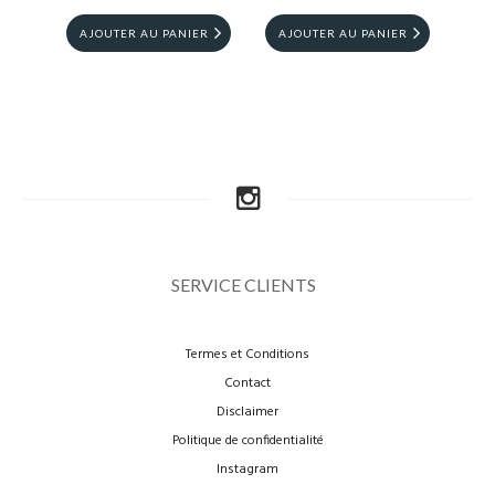
CLAY
AJOUTER AU PANIER
AJOUTER AU PANIER
AJ
SERVICE CLIENTS
Termes et Conditions
Contact
Disclaimer
Politique de confidentialité
Instagram