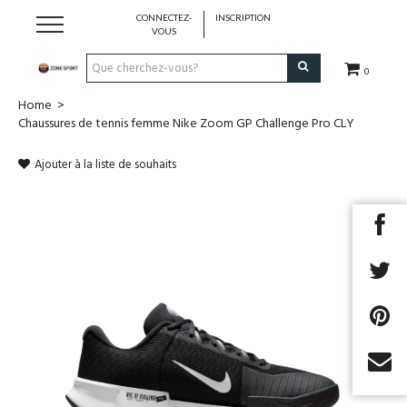
CONNECTEZ-
INSCRIPTION
VOUS
0
Home
>
Running & Trail
Chaussures de tennis femme Nike Zoom GP Challenge Pro CLY
Randonnée
Ajouter à la liste de souhaits
Padel
Tennis
Fitness
Basket
Next