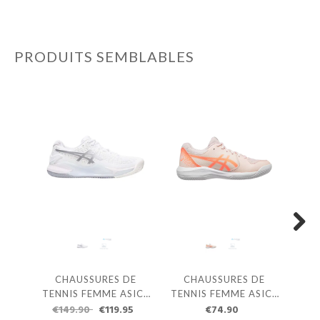
PRODUITS SEMBLABLES
Next
CHAUSSURES DE
CHAUSSURES DE
C
TENNIS FEMME ASICS
TENNIS FEMME ASICS
TEN
GEL-RESOLUTION 9
€149.90
€119.95
GEL-DEDICATE 8 CLAY
€74.90
SOL
€