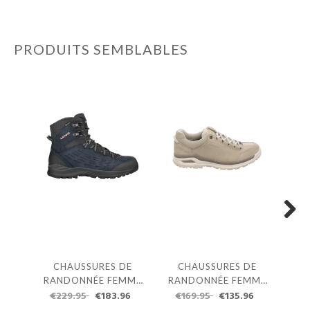
PRODUITS SEMBLABLES
Next
CHAUSSURES DE
CHAUSSURES DE
C
RANDONNÉE FEMME
RANDONNÉE FEMME
RA
LOWA EXPLORER II
€229.95
€183.96
LOWA ASCONA GTX
€169.95
€135.96
L
Pa
GTX MID
LO