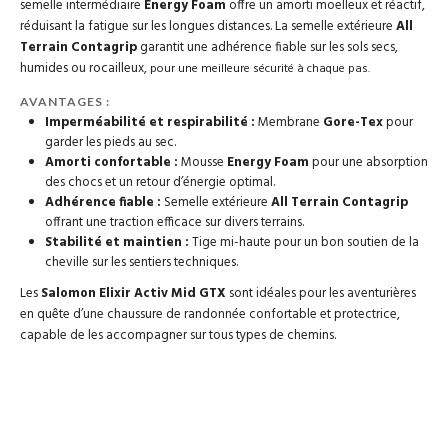
semelle intermédiaire
Energy Foam
offre un amorti moelleux et réactif,
réduisant la fatigue sur les longues distances. La semelle extérieure
All
Terrain Contagrip
garantit une adhérence fiable sur les sols secs,
humides ou rocailleux,
pour une meilleure sécurité à chaque pas.
AVANTAGES :
Imperméabilité et respirabilité :
Membrane
Gore-Tex
pour
garder les pieds au sec.
Amorti confortable :
Mousse
Energy Foam
pour une absorption
des chocs et un retour d’énergie optimal.
Adhérence fiable :
Semelle extérieure
All Terrain Contagrip
offrant une traction efficace sur divers terrains.
Stabilité et maintien :
Tige mi-haute pour un bon soutien de la
cheville sur les sentiers techniques.
Les
Salomon Elixir Activ Mid GTX
sont idéales pour les aventurières
en quête d’une chaussure de randonnée confortable et protectrice,
capable de les accompagner sur tous types de chemins.