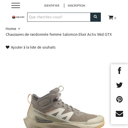
IDENTIFIER
INSCRIPTION
0
Home
>
Running & Trail
Chaussures de randonnée femme Salomon Elixir Activ Mid GTX
Randonnée
Ajouter à la liste de souhaits
Padel
Tennis
Fitness
Basket
Next
Football