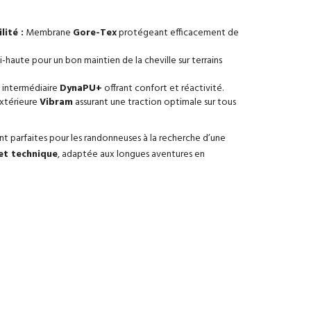
lité :
Membrane
Gore-Tex
protégeant efficacement de
-haute pour un bon maintien de la cheville sur terrains
 intermédiaire
DynaPU+
offrant confort et réactivité.
xtérieure
Vibram
assurant une traction optimale sur tous
nt parfaites pour les randonneuses à la recherche d’une
et technique
, adaptée aux longues aventures en