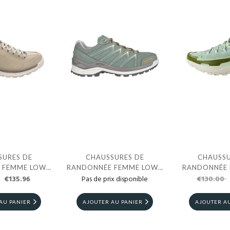
SURES DE
CHAUSSURES DE
CHAUSSU
 FEMME LOWA
RANDONNÉE FEMME LOWA
RANDONNÉE 
A GTX LO
€135.96
INNOX PRO GTX LO
Pas de prix disponible
NORTH FAC
€130.00
TARAVAL V
BLAN
AU PANIER
AJOUTER AU PANIER
AJOUTER A