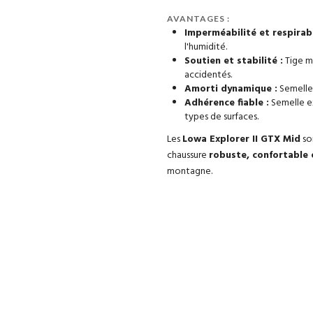
AVANTAGES :
Imperméabilité et respirabi
l'humidité.
Soutien et stabilité :
Tige mi
accidentés.
Amorti dynamique :
Semelle
Adhérence fiable :
Semelle e
types de surfaces.
Les
Lowa Explorer II GTX Mid
so
chaussure
robuste, confortable 
montagne.