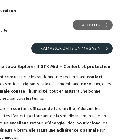
ivraison
AJOUTER
porte
RAMASSER DANS UN MAGASIN
 Lowa Explorer II GTX Mid – Confort et protection
nt conçues pour les randonneuses recherchant
confort,
les sentiers exigeants. Grâce à la membrane
Gore-Tex
, elles
male contre l'humidité
, tout en assurant une bonne
au sec par tous les temps.
sure un
soutien efficace de la cheville
, réduisant les
identés. L’amorti performant de la semelle intermédiaire en
re un
excellent retour d’énergie
, idéal pour les longues
érieure Vibram, elle assure une
adhérence optimale
sur
echniques.