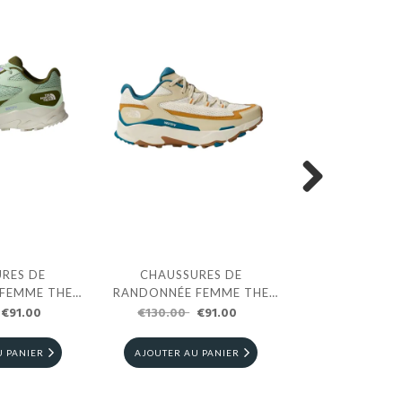
Next
RES DE
CHAUSSURES DE
CHAUSSUR
FEMME THE
RANDONNÉE FEMME THE
RANDONNÉE F
E VECTIV
€91.00
NORTH FACE VECTIV
€130.00
€91.00
NORTH FACE
€180.00
€
ERTES ET
TARAVAL BEIGES ET BLEUES
EXPLORIS 
CHES
U PANIER
AJOUTER AU PANIER
AJOUTER AU 