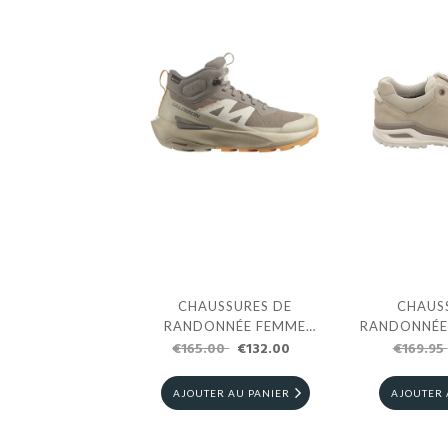
CHAUSSURES DE
CHAUS
RANDONNÉE FEMME
RANDONNÉE
SALOMON ELIXIR ACTIV
€165.00
€132.00
€169.95
ASCON
MID GTX
AJOUTER AU PANIER
AJOUTER 