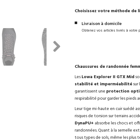
Choisissez votre méthode de l
Livraison à domicile
Obtenez vos articles livrés à votre 
Next
Chaussures de randonnée femme
Les
Lowa Explorer II GTX Mid
so
stabilité et imperméabilité
sur 
garantissent une
protection opti
respirabilité pour garder les pieds 
Leur tige mi-haute en cuir suédé as
risques de torsion sur terrains acc
DynaPU+
absorbe les chocs et off
randonnées. Quant à la semelle ext
tous types de sols, même les plus t