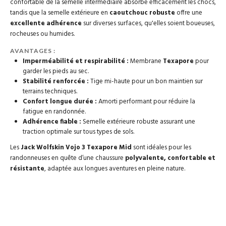
confortable de la semelle intermédiaire absorbe efficacement les chocs,
tandis que la semelle extérieure en
caoutchouc robuste
offre une
excellente adhérence
sur diverses surfaces, qu'elles soient boueuses,
rocheuses ou humides.
AVANTAGES :
Imperméabilité et respirabilité :
Membrane
Texapore
pour
garder les pieds au sec.
Stabilité renforcée :
Tige mi-haute pour un bon maintien sur
terrains techniques.
Confort longue durée :
Amorti performant pour réduire la
fatigue en randonnée.
Adhérence fiable :
Semelle extérieure robuste assurant une
traction optimale sur tous types de sols.
Les
Jack Wolfskin Vojo 3 Texapore Mid
sont idéales pour les
randonneuses en quête d’une chaussure
polyvalente, confortable et
résistante
, adaptée aux longues aventures en pleine nature.