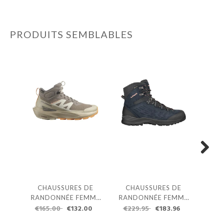
PRODUITS SEMBLABLES
Next
CHAUSSURES DE
CHAUSSURES DE
C
RANDONNÉE FEMME
RANDONNÉE FEMME
RA
€165.00
SALOMON ELIXIR
€132.00
LOWA EXPLORER II
€229.95
€183.96
LO
€
ACTIV MID GTX
GTX MID