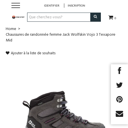
IDENTIFIER
INSCRIPTION
0
Home
>
Running & Trail
Chaussures de randonnée femme Jack Wolfskin Vojo 3 Texapore
Mid
Randonnée
Ajouter à la liste de souhaits
Padel
Tennis
Fitness
Basket
Football
Next