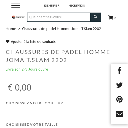
IDENTIFIER
INSCRIPTION
0
Home
>
Chaussures de padel Homme Joma T.Slam 2202
Running & Trail
Ajouter à la liste de souhaits
Randonnée
CHAUSSURES DE PADEL HOMME
JOMA T.SLAM 2202
Padel
Livraison 2-3 Jours ouvré
Tennis
€ 0,00
Fitness
CHOISISSEZ VOTRE COULEUR
Basket
Football
CHOISISSEZ VOTRE TAILLE