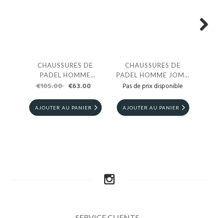
Next
CHAUSSURES DE
CHAUSSURES DE
C
PADEL HOMME
PADEL HOMME JOMA
PAD
MUNICH HYDRA 104
€105.00
€63.00
SPECIAL SLAM WORLD
S
€
Pas de prix disponible
PADEL TOUR
AJOUTER AU PANIER
AJOUTER AU PANIER
AJ
SERVICE CLIENTS