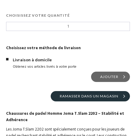
Autres
CHOISISSEZ VOTRE QUANTITÉ
Lifestyle
Électronique
Choisissez votre méthode de livraison
Livraison à domicile
Chèques Cadeaux
Obtenez vos articles livrés à votre porte
AJOUTER
Accès CLUBS
RAMASSER DANS UN MAGASIN
Chaussures de padel Homme Joma T.Slam 2202 – Stabilité et
Adhérence
Les Joma T.Slam 2202 sont spécialement conçues pour les joueurs de
padel recherchant stabilité et adhérence sur le court. Leur construction