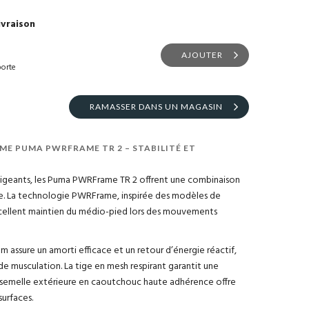
ivraison
AJOUTER
porte
RAMASSER DANS UN MAGASIN
ME PUMA PWRFRAME TR 2 – STABILITÉ ET
igeants, les Puma PWRFrame TR 2 offrent une combinaison
me. La technologie PWRFrame, inspirée des modèles de
ellent maintien du médio-pied lors des mouvements
 assure un amorti efficace et un retour d’énergie réactif,
 de musculation. La tige en mesh respirant garantit une
a semelle extérieure en caoutchouc haute adhérence offre
surfaces.